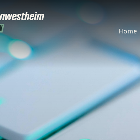
rnwestheim
N
Home