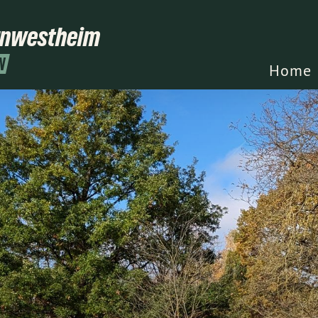
rnwestheim
N
Home