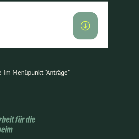
ge im Menüpunkt "Anträge"
beit für die
heim